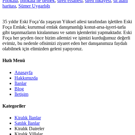
Phokaia
,
phokaia ne demek
,
siren efsanesi
,
siren hikayesi
,
sit alanı
haritası
,
Sümer Uygarlığı
35 yıldır Eski Foça’da yaşayan Yüksel ailesi tarafından işletilen Eski
Foça Emlak; kurumsal emlak danışmanlığı konut-arsa-işyeri-tarla
gibi taşınmazların kiralanması ve satım işlemlerini yapmaktadır. Eski
Foça her şeyden önce bizim ailemizi ve işimizi kurduğumuz değerli
evimiz, bu nedenle ofisimizi ziyaret eden her danışanımıza faydalı
olabilmek için elimizden geleni yapıyoruz.
Hızlı Menü
Anasayfa
Hakkımızda
İlanlar
Blog
İletişim
Kategoriler
Kiralık İlanlar
Satılık İlanlar
Kiralık Daireler
Kiralık Villalar