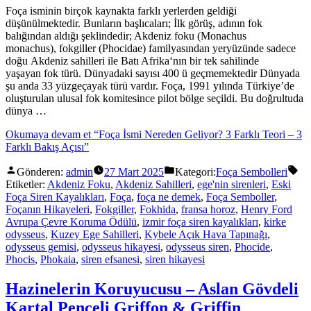
Foça isminin birçok kaynakta farklı yerlerden geldiği
düşünülmektedir. Bunların başlıcaları; İlk görüş, adının fok
balığından aldığı şeklindedir; Akdeniz foku (Monachus
monachus), fokgiller (Phocidae) familyasından yeryüzünde sadece
doğu Akdeniz sahilleri ile Batı Afrika‘nın bir tek sahilinde
yaşayan fok türü. Dünyadaki sayısı 400 ü geçmemektedir Dünyada
şu anda 33 yüzgeçayak türü vardır. Foça, 1991 yılında Türkiye’de
oluşturulan ulusal fok komitesince pilot bölge seçildi. Bu doğrultuda
dünya …
Okumaya devam et
“Foça İsmi Nereden Geliyor? 3 Farklı Teori – 3
Farklı Bakış Açısı”
Gönderen:
admin
27 Mart 2025
Kategori:
Foça Sembolleri
Etiketler:
Akdeniz Foku
,
Akdeniz Sahilleri
,
ege'nin sirenleri
,
Eski
Foça Siren Kayalıkları
,
Foça
,
foça ne demek
,
Foça Semboller
,
Foçanın Hikayeleri
,
Fokgiller
,
Fokhida
,
fransa horoz
,
Henry Ford
Avrupa Çevre Koruma Ödülü
,
izmir foça siren kayalıkları
,
kirke
odysseus
,
Kuzey Ege Sahilleri
,
Kybele Açık Hava Tapınağı
,
odysseus gemisi
,
odysseus hikayesi
,
odysseus siren
,
Phocide
,
Phocis
,
Phokaia
,
siren efsanesi
,
siren hikayesi
Hazinelerin Koruyucusu – Aslan Gövdeli
Kartal Pençeli Griffon & Griffin