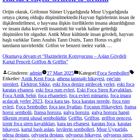
Orijin olarak, Grifonun Sümer Uygarlığında Mısır Uygarlığında
ortaya çıkmış olduğu düşünülmektedir.Hayvan figürlerinin insan ile
ilişkilendirilmesi, o hayvana ilişkin özelliklerin insana aktarıldığının
ve insanı daha kuvvetli insanüstü bir varlık haline getirdiği
düşünülen bir olgudur. Antik Mısır kültünde insan gövdeli, hayvan
başlı varlıklar Tanrı Anubis Tanrı Osiris, Tanrı Horus vs.gibi
tanrıların tasvirleridir. Grifon ve benzeri melez varlık …
Okumaya devam et
“Hazinelerin Koruyucusu – Aslan Gövdeli
Kartal Pençeli Griffon & Griffin”
Gönderen:
admin
27 Mart 2025
Kategori:
Foça Sembolleri
Etiketler:
Antik Kent Foça
,
athena tapınağı hikayesi
,
ege'nin
sirenleri
,
Elektron Sikke
,
eski foça denize girilecek yerler
,
eski foça
karataş efsanesi
,
eski foça rum evleri
,
Eski Foça Siren Kayalıkları
,
Foça Antik Şehir
,
foça efsaneleri
,
foça evleri mimarisi
,
foça imara
açılacak yerler 2023
,
foça kara taş
,
foça karataş nerede
,
foça rum
evleri
,
Foça Semboller
,
foça taşı fiyatları
,
Foçanın Hikayeleri
,
fransa
horoz sembolü
,
fransa horozu
,
galya horozu
,
galya horozu hangi
ülkenin resmi ulusal sembolüdür
,
Griffin
,
Griffon
,
griffon pençesi
,
izmir foça siren kayalıkları
,
kara taş efsanesi
,
karataş foça
,
karataş
hikayesi
,
kartal başlı aslan
,
luvilerin sembolleri
,
Mısır Uygarlığı
,
odesa destanı
,
odysseia destanı
,
odysseus hikayesi
,
odysseus siren
,