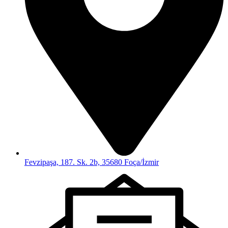
Fevzipaşa, 187. Sk. 2b, 35680 Foça/İzmir