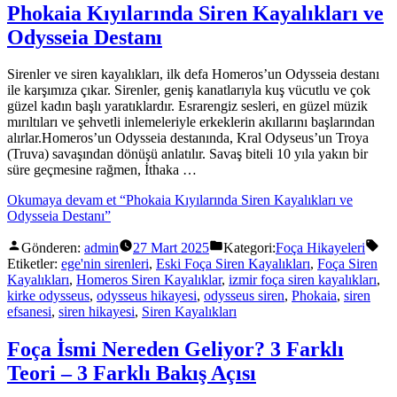
Phokaia Kıyılarında Siren Kayalıkları ve
Odysseia Destanı
Sirenler ve siren kayalıkları, ilk defa Homeros’un Odysseia destanı
ile karşımıza çıkar. Sirenler, geniş kanatlarıyla kuş vücutlu ve çok
güzel kadın başlı yaratıklardır. Esrarengiz sesleri, en güzel müzik
mırıltıları ve şehvetli inlemeleriyle erkeklerin akıllarını başlarından
alırlar.Homeros’un Odysseia destanında, Kral Odyseus’un Troya
(Truva) savaşından dönüşü anlatılır. Savaş biteli 10 yıla yakın bir
süre geçmesine rağmen, İthaka …
Okumaya devam et
“Phokaia Kıyılarında Siren Kayalıkları ve
Odysseia Destanı”
Gönderen:
admin
27 Mart 2025
Kategori:
Foça Hikayeleri
Etiketler:
ege'nin sirenleri
,
Eski Foça Siren Kayalıkları
,
Foça Siren
Kayalıkları
,
Homeros Siren Kayalıklar
,
izmir foça siren kayalıkları
,
kirke odysseus
,
odysseus hikayesi
,
odysseus siren
,
Phokaia
,
siren
efsanesi
,
siren hikayesi
,
Siren Kayalıkları
Foça İsmi Nereden Geliyor? 3 Farklı
Teori – 3 Farklı Bakış Açısı