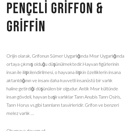
Pençeli Griffon &
Griffin
Orijin olarak, Grifonun Sümer Uygarlığında Mısır Uygarlığında
ortaya çıkmış olduğu düşünülmektedir.Hayvan figürlerinin
insan ile ilişkilendirilmesi, o hayvana ilişkin özelliklerin insana
aktarıldığının ve insanı daha kuvvetli insanüstü bir varlık
haline getirdiği düşünülen bir olgudur. Antik Mısır kültünde
insan gövdeli, hayvan başlı varlıklar Tanrı Anubis Tanrı Osiris,
Tanrı Horus vs.gibi tanrıların tasvirleridir. Grifon ve benzeri
melez varlık …
Okumaya devam et