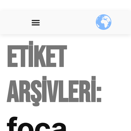
Etiket
arşivleri:
foça