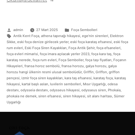
admin
27 Mart 2025
Foça Sembolleri
Antik Kent Foça
,
athena tapınağı hikayesi
,
ege'nin sirenleri
,
Elektron
Sikke
,
eski foça denize girilecek yerler
,
eski foça karataş efsanesi
,
eski foça
rum evleri
,
Eski Foça Siren Kayalıkları
,
Foça Antik Şehir
,
foça efsaneleri
,
foça evleri mimarisi
,
foça imara açılacak yerler 2023
,
foça kara taş
,
foça
karataş nerede
,
foça rum evleri
,
Foça Semboller
,
foça taşı fiyatları
,
Foçanın
Hikayeleri
,
fransa horoz sembolü
,
fransa horozu
,
galya horozu
,
galya
horozu hangi ülkenin resmi ulusal sembolüdür
,
Griffin
,
Griffon
,
griffon
pençesi
,
izmir foça siren kayalıkları
,
kara taş efsanesi
,
karataş foça
,
karataş
hikayesi
,
kartal başlı aslan
,
luvilerin sembolleri
,
Mısır Uygarlığı
,
odesa
destanı
,
odysseia destanı
,
odysseus hikayesi
,
odysseus siren
,
Phokaia
,
phokaia ne demek
,
siren efsanesi
,
siren hikayesi
,
sit alanı haritası
,
Sümer
Uygarlığı