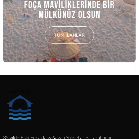
Foça Maviliklerinde bir
Mülkünüz Olsun
TÜM İLANLAR
35 yıldır Eski Foça’da yaşayan Yüksel ailesi tarafından