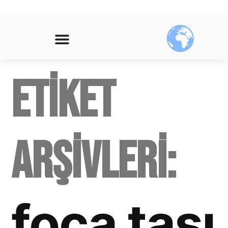
Etiket
arşivleri:
foça taşı