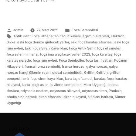
admin
27 Mart 2025
Foça Sembolleri
Antik Kent Foça
,
athena tapınağı hikayesi
,
ege'nin sirenleri
,
Elektron
Sikke
,
eski foça denize girilecek yerler
,
eski foça karataş efsanesi
,
eski foça
rum evleri
,
Eski Foça Siren Kayalıkları
,
Foça Antik Şehir
,
foça efsaneleri
,
foça evleri mimarisi
,
foça imara açılacak yerler 2023
,
foça kara taş
,
foça
karataş nerede
,
foça rum evleri
,
Foça Semboller
,
foça taşı fiyatları
,
Foçanın
Hikayeleri
,
fransa horoz sembolü
,
fransa horozu
,
galya horozu
,
galya
horozu hangi ülkenin resmi ulusal sembolüdür
,
Griffin
,
Griffon
,
griffon
pençesi
,
izmir foça siren kayalıkları
,
kara taş efsanesi
,
karataş foça
,
karataş
hikayesi
,
kartal başlı aslan
,
luvilerin sembolleri
,
Mısır Uygarlığı
,
odesa
destanı
,
odysseia destanı
,
odysseus hikayesi
,
odysseus siren
,
Phokaia
,
phokaia ne demek
,
siren efsanesi
,
siren hikayesi
,
sit alanı haritası
,
Sümer
Uygarlığı