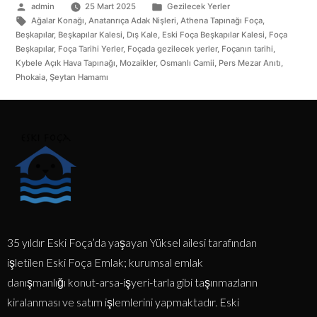
admin
25 Mart 2025
Gezilecek Yerler
Ağalar Konağı
,
Anatanrıça Adak Nişleri
,
Athena Tapınağı Foça
,
Beşkapılar
,
Beşkapılar Kalesi
,
Dış Kale
,
Eski Foça Beşkapılar Kalesi
,
Foça
Beşkapılar
,
Foça Tarihi Yerler
,
Foçada gezilecek yerler
,
Foçanın tarihi
,
Kybele Açık Hava Tapınağı
,
Mozaikler
,
Osmanlı Camii
,
Pers Mezar Anıtı
,
Phokaia
,
Şeytan Hamamı
35 yıldır Eski Foça’da yaşayan Yüksel ailesi tarafından
işletilen Eski Foça Emlak; kurumsal emlak
danışmanlığı konut-arsa-işyeri-tarla gibi taşınmazların
kiralanması ve satım işlemlerini yapmaktadır. Eski