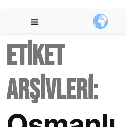
Etiket
arşivleri:
Osmanlı