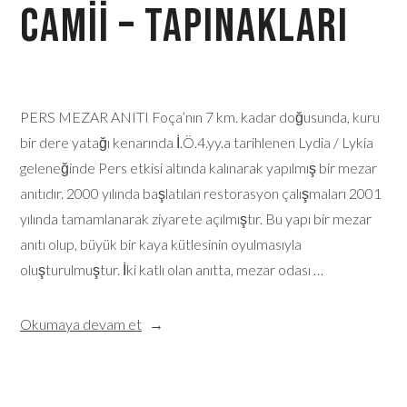
Camii – Tapınakları
PERS MEZAR ANITI Foça’nın 7 km. kadar doğusunda, kuru
bir dere yatağı kenarında İ.Ö.4.yy.a tarihlenen Lydia / Lykia
geleneğinde Pers etkisi altında kalınarak yapılmış bir mezar
anıtıdır. 2000 yılında başlatılan restorasyon çalışmaları 2001
yılında tamamlanarak ziyarete açılmıştır. Bu yapı bir mezar
anıtı olup, büyük bir kaya kütlesinin oyulmasıyla
oluşturulmuştur. İki katlı olan anıtta, mezar odası …
Okumaya devam et