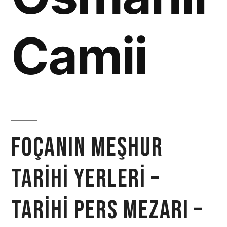
Camii
Foçanın Meşhur
Tarihi Yerleri –
Tarihi Pers Mezarı –