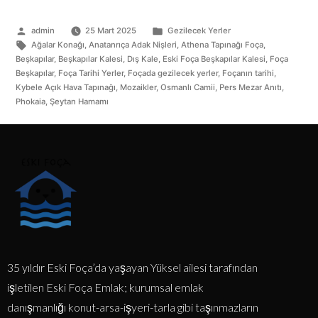
admin
25 Mart 2025
Gezilecek Yerler
Ağalar Konağı
,
Anatanrıça Adak Nişleri
,
Athena Tapınağı Foça
,
Beşkapılar
,
Beşkapılar Kalesi
,
Dış Kale
,
Eski Foça Beşkapılar Kalesi
,
Foça
Beşkapılar
,
Foça Tarihi Yerler
,
Foçada gezilecek yerler
,
Foçanın tarihi
,
Kybele Açık Hava Tapınağı
,
Mozaikler
,
Osmanlı Camii
,
Pers Mezar Anıtı
,
Phokaia
,
Şeytan Hamamı
35 yıldır Eski Foça’da yaşayan Yüksel ailesi tarafından
işletilen Eski Foça Emlak; kurumsal emlak
danışmanlığı konut-arsa-işyeri-tarla gibi taşınmazların