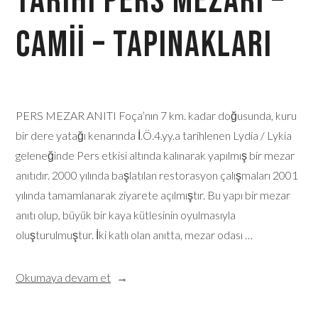
Tarihi Pers Mezarı –
Camii – Tapınakları
PERS MEZAR ANITI Foça’nın 7 km. kadar doğusunda, kuru
bir dere yatağı kenarında İ.Ö.4.yy.a tarihlenen Lydia / Lykia
geleneğinde Pers etkisi altında kalınarak yapılmış bir mezar
anıtıdır. 2000 yılında başlatılan restorasyon çalışmaları 2001
yılında tamamlanarak ziyarete açılmıştır. Bu yapı bir mezar
anıtı olup, büyük bir kaya kütlesinin oyulmasıyla
oluşturulmuştur. İki katlı olan anıtta, mezar odası …
Okumaya devam et