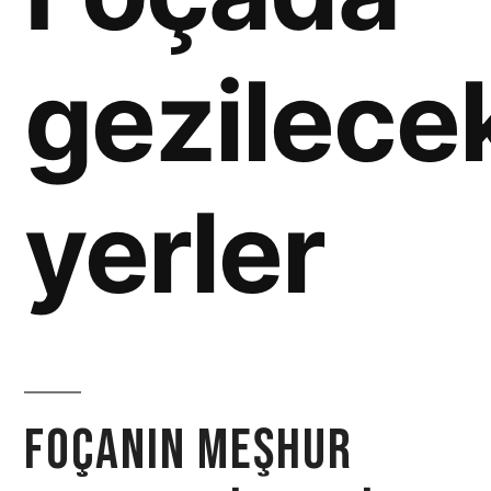
gezilece
yerler
Foçanın Meşhur