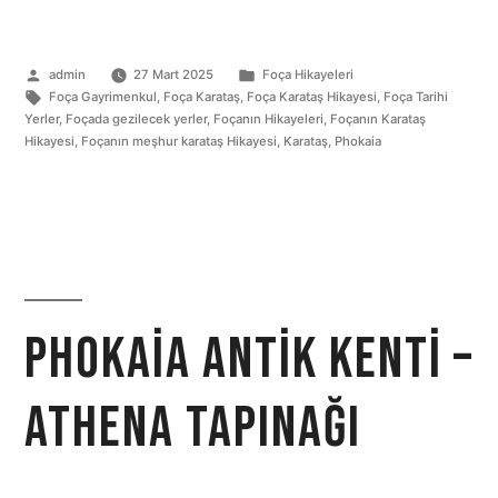
admin
27 Mart 2025
Foça Hikayeleri
Foça Gayrimenkul
,
Foça Karataş
,
Foça Karataş Hikayesi
,
Foça Tarihi
Yerler
,
Foçada gezilecek yerler
,
Foçanın Hikayeleri
,
Foçanın Karataş
Hikayesi
,
Foçanın meşhur karataş Hikayesi
,
Karataş
,
Phokaia
Phokaia Antik Kenti –
Athena Tapınağı