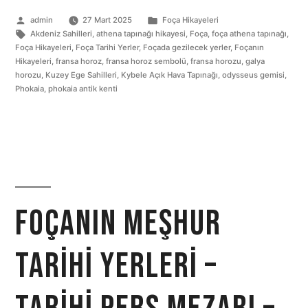
admin
27 Mart 2025
Foça Hikayeleri
Akdeniz Sahilleri
,
athena tapınağı hikayesi
,
Foça
,
foça athena tapınağı
,
Foça Hikayeleri
,
Foça Tarihi Yerler
,
Foçada gezilecek yerler
,
Foçanın
Hikayeleri
,
fransa horoz
,
fransa horoz sembolü
,
fransa horozu
,
galya
horozu
,
Kuzey Ege Sahilleri
,
Kybele Açık Hava Tapınağı
,
odysseus gemisi
,
Phokaia
,
phokaia antik kenti
Foçanın Meşhur
Tarihi Yerleri –