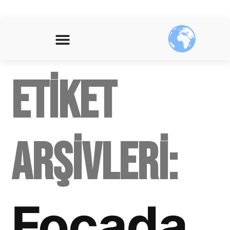
Etiket
arşivleri:
Foçada