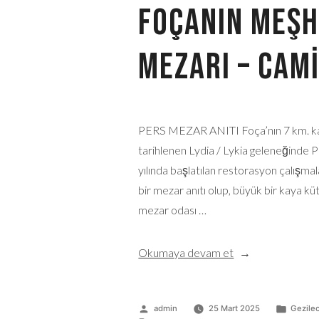
Foçanın Meşhu
Mezarı – Cami
PERS MEZAR ANITI Foça’nın 7 km. kada
tarihlenen Lydia / Lykia geleneğinde Pe
yılında başlatılan restorasyon çalışma
bir mezar anıtı olup, büyük bir kaya küt
mezar odası …
Okumaya devam et
admin
25 Mart 2025
Gezilec