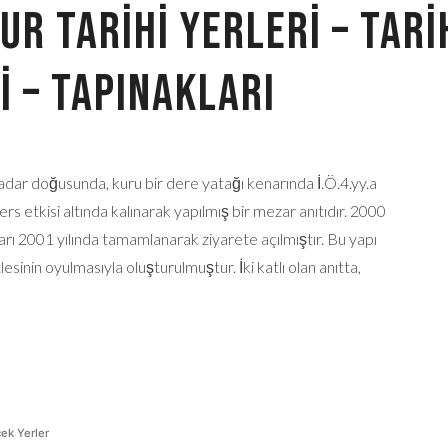
r Tarihi Yerleri – Tari
i – Tapınakları
r doğusunda, kuru bir dere yatağı kenarında İ.Ö.4.yy.a
rs etkisi altında kalınarak yapılmış bir mezar anıtıdır. 2000
ları 2001 yılında tamamlanarak ziyarete açılmıştır. Bu yapı
lesinin oyulmasıyla oluşturulmuştur. İki katlı olan anıtta,
ek Yerler