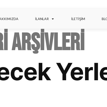
AKKIMIZDA
İLANLAR
İLETIŞIM
BL
i arşivleri
ecek Yerl