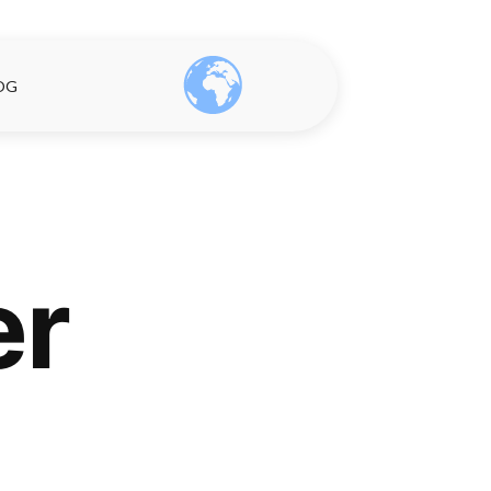
OG
er