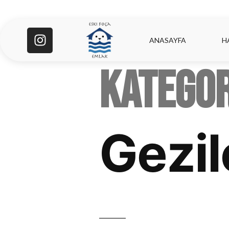
ANASAYFA
H
Kategor
Gezil