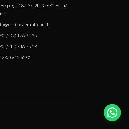
evzipaşa, 187. Sk. 2b, 35680 Foça/
zmir
nfo@eskifocaemlak.com.tr
90 (507) 176 34 35
90 (545) 746 35 18
 (232) 812 62 02