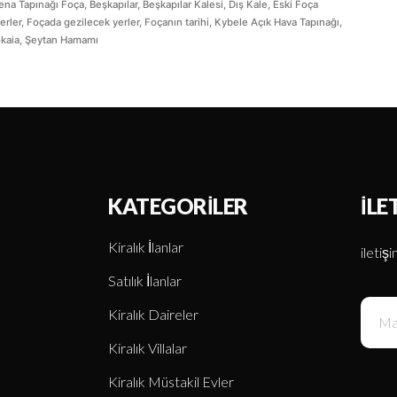
ena Tapınağı Foça
,
Beşkapılar
,
Beşkapılar Kalesi
,
Dış Kale
,
Eski Foça
erler
,
Foçada gezilecek yerler
,
Foçanın tarihi
,
Kybele Açık Hava Tapınağı
,
kaia
,
Şeytan Hamamı
KATEGORILER
İLE
Kiralık İlanlar
iletiş
Satılık İlanlar
Kiralık Daireler
Kiralık Villalar
Kiralık Müstakil Evler