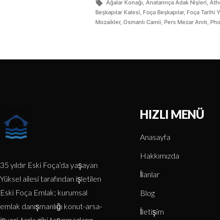
Ağalar Konağı
,
Anatanrıça Adak Nişleri
,
Ath
Beşkapılar Kalesi
,
Foça Beşkapılar
,
Foça Tarihi Y
Mozaikler
,
Osmanlı Camii
,
Pers Mezar Anıtı
,
Pho
HIZLI MENÜ
Anasayfa
Hakkımızda
35 yıldır Eski Foça’da yaşayan
İlanlar
Yüksel ailesi tarafından işletilen
Eski Foça Emlak; kurumsal
Blog
emlak danışmanlığı konut-arsa-
İletişim
işyeri-tarla gibi taşınmazların