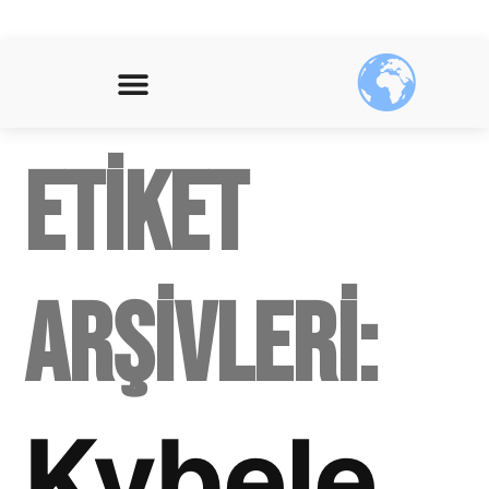
Etiket
arşivleri:
Kybele