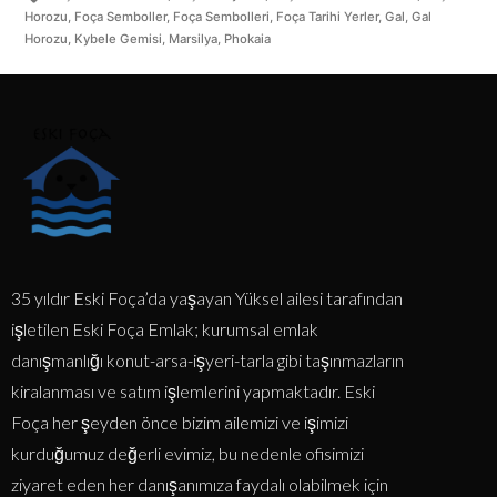
Horozu
,
Foça Semboller
,
Foça Sembolleri
,
Foça Tarihi Yerler
,
Gal
,
Gal
Horozu
,
Kybele Gemisi
,
Marsilya
,
Phokaia
35 yıldır Eski Foça’da yaşayan Yüksel ailesi tarafından
işletilen Eski Foça Emlak; kurumsal emlak
danışmanlığı konut-arsa-işyeri-tarla gibi taşınmazların
kiralanması ve satım işlemlerini yapmaktadır. Eski
Foça her şeyden önce bizim ailemizi ve işimizi
kurduğumuz değerli evimiz, bu nedenle ofisimizi
ziyaret eden her danışanımıza faydalı olabilmek için