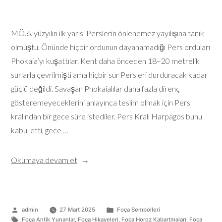
MÖ.6. yüzyılın ilk yarısı Perslerin önlenemez yayılışına tanık
olmuştu. Önünde hiçbir ordunun dayanamadığı Pers orduları
Phokaia’yı kuşattılar. Kent daha önceden 18–20 metrelik
surlarla çevrilmişti ama hiçbir sur Persleri durduracak kadar
güçlü değildi. Savaşan Phokaialılar daha fazla direnç
gösteremeyeceklerini anlayınca teslim olmak için Pers
kralından bir gece süre istediler. Pers Kralı Harpagos bunu
kabul etti, gece …
Okumaya devam et
admin
27 Mart 2025
Foça Sembolleri
Foça Antik Yunanlar
,
Foça Hikayeleri
,
Foça Horoz Kabartmaları
,
Foça