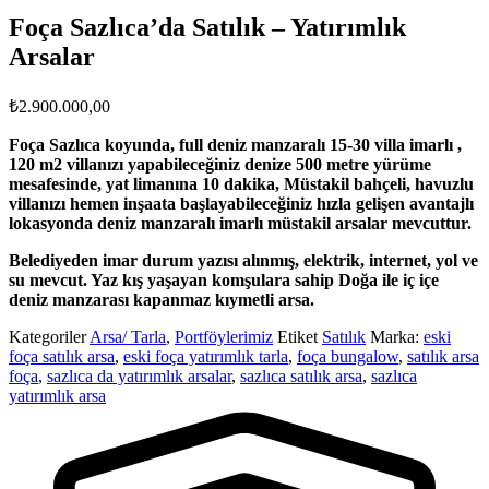
Foça Sazlıca’da Satılık – Yatırımlık
Arsalar
₺
2.900.000,00
Foça Sazlıca koyunda, full deniz manzaralı
15-30 villa imarlı ,
120 m2 villanızı yapabileceğiniz
denize 500 metre yürüme
mesafesinde, yat limanına 10 dakika, Müstakil bahçeli, havuzlu
villanızı hemen inşaata başlayabileceğiniz hızla gelişen avantajlı
lokasyonda deniz manzaralı imarlı müstakil arsalar mevcuttur.
Belediyeden imar durum yazısı alınmış, elektrik, internet, yol ve
su mevcut
. Yaz kış yaşayan komşulara sahip Doğa ile iç içe
deniz manzarası kapanmaz kıymetli arsa.
Kategoriler
Arsa/ Tarla
,
Portföylerimiz
Etiket
Satılık
Marka:
eski
foça satılık arsa
,
eski foça yatırımlık tarla
,
foça bungalow
,
satılık arsa
foça
,
sazlıca da yatırımlık arsalar
,
sazlıca satılık arsa
,
sazlıca
yatırımlık arsa