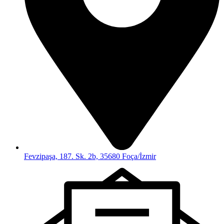
Fevzipaşa, 187. Sk. 2b, 35680 Foça/İzmir