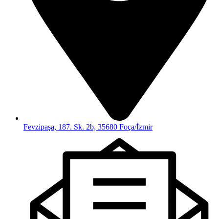
Fevzipaşa, 187. Sk. 2b, 35680 Foça/İzmir