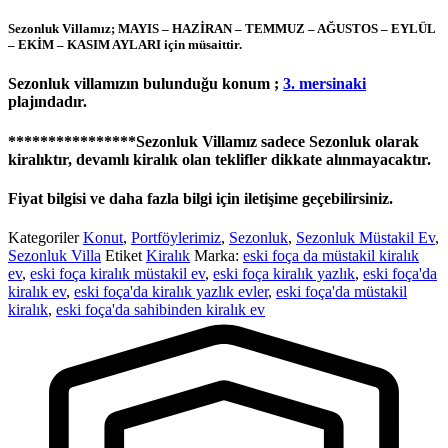
Sezonluk Villamız; MAYIS – HAZİRAN – TEMMUZ – AĞUSTOS – EYLÜL
– EKİM – KASIM AYLARI için müsaittir.
Sezonluk villamızın bulunduğu konum ;
3. mersinaki
plajındadır.
****************Sezonluk Villamız sadece Sezonluk olarak
kiralıktır, devamlı kiralık olan teklifler dikkate alınmayacaktır.
Fiyat bilgisi ve daha fazla bilgi için iletişime geçebilirsiniz.
Kategoriler
Konut
,
Portföylerimiz
,
Sezonluk
,
Sezonluk Müstakil Ev
,
Sezonluk Villa
Etiket
Kiralık
Marka:
eski foça da müstakil kiralık
ev
,
eski foça kiralık müstakil ev
,
eski foça kiralık yazlık
,
eski foça'da
kiralık ev
,
eski foça'da kiralık yazlık evler
,
eski foça'da müstakil
kiralık
,
eski foça'da sahibinden kiralık ev