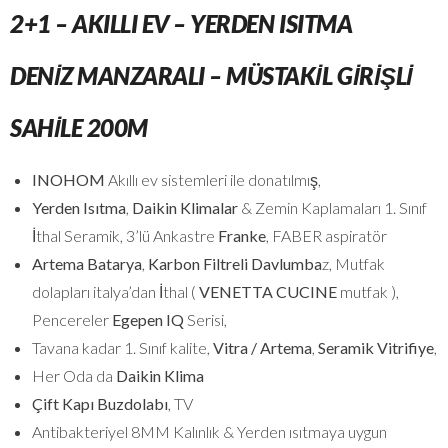
2+1 – AKILLI EV – YERDEN ISITMA
DENIZ MANZARALI – MÜSTAKIL GIRIŞLI
SAHILE 200M
INOHOM
Akıllı ev sistemleri ile donatılmış,
Yerden Isıtma
,
Daikin Klimalar
& Zemin Kaplamaları 1. Sınıf
İthal Seramik, 3’lü Ankastre
Franke
, FABER aspiratör
Artema Batarya
,
Karbon Filtreli Davlumba
z, Mutfak
dolapları italya’dan İthal (
VENETTA CUCINE
mutfak ),
Pencereler
Egepen IQ
Serisi,
Tavana kadar 1. Sınıf kalite,
Vitra / Artema
,
Seramik Vitrifiye
,
Her Oda da
Daikin Klima
Çift Kapı Buzdolabı
, TV
Antibakteriyel 8MM Kalınlık & Yerden ısıtmaya uygun