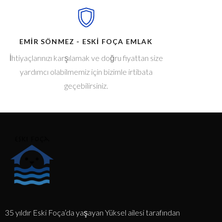
EMİR SÖNMEZ - ESKİ FOÇA EMLAK
İhtiyaçlarınızı karşılamak ve doğru fiyattan size
yardımcı olabilmemiz için bizimle irtibata
geçebilirsiniz.
35 yıldır Eski Foça’da yaşayan Yüksel ailesi tarafından