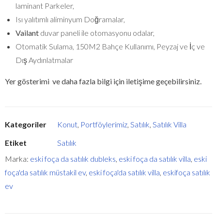
laminant Parkeler,
Isı yalıtımlı aliminyum Doğramalar,
Vailant
duvar paneli ile otomasyonu odalar,
Otomatik Sulama, 150M2 Bahçe Kullanımı, Peyzaj ve İç ve
Dış Aydınlatmalar
Yer gösterimi ve daha fazla bilgi için iletişime geçebilirsiniz.
Kategoriler
Konut
,
Portföylerimiz
,
Satılık
,
Satılık Villa
Etiket
Satılık
Marka:
eski foça da satılık dubleks
,
eski foça da satılık villa
,
eski
foça'da satılık müstakil ev
,
eski foça'da satılık villa
,
eskifoça satılık
ev