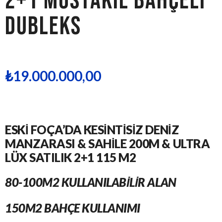
2+1 Müstakil Bahçeli
Dubleks
₺
19.000.000,00
ESKI FOÇA’DA KESINTISIZ DENIZ
MANZARASI & SAHILE 200M & ULTRA
LÜX SATILIK 2+1 115 M2​
80-100M2 KULLANILABILIR ALAN
150M2 BAHÇE KULLANIMI