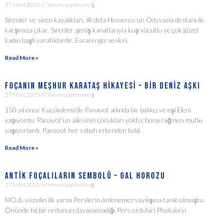
27 Mart 2025
Yorum yapılmamış
Sirenler ve siren kayalıkları, ilk defa Homeros’un Odysseia destanı ile
karşımıza çıkar. Sirenler, geniş kanatlarıyla kuş vücutlu ve çok güzel
kadın başlı yaratıklardır. Esrarengiz sesleri,
Read More »
Foçanın Meşhur Karataş Hikayesi – Bir Deniz Aşkı
27 Mart 2025
Yorum yapılmamış
150 yıl önce Küçükdeniz’de Panayot adında bir balıkçı ve eşi Eleni
yaşıyordu. Panayot’un ailesinin çocukları yoktu; buna rağmen mutlu
yaşıyorlardı. Panayot her sabah erkenden balık
Read More »
Antik Foçalıların Sembolü – Gal Horozu
27 Mart 2025
Yorum yapılmamış
MÖ.6. yüzyılın ilk yarısı Perslerin önlenemez yayılışına tanık olmuştu.
Önünde hiçbir ordunun dayanamadığı Pers orduları Phokaia’yı