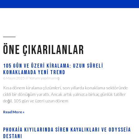
ÖNE ÇIKARILANLAR
105 Gün ve Üzeri Kiralama: Uzun Süreli
Konaklamada Yeni Trend
6 Mayıs 2025
Yorum yapılmamış
Kısa dönem kiralama çözümleri, son yıllarda konaklama sektöründe
ciddi bir dönüşüm yarattı. Ancak artık yalnızca birkaç günlük tatiller
değil, 105 gün ve üzeri uzun dönem
Read More »
Phokaia Kıyılarında Siren Kayalıkları ve Odysseia
Destanı