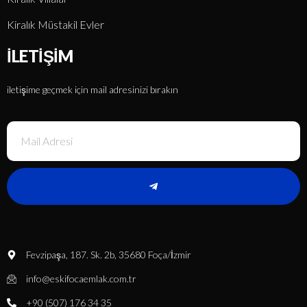
Kiralık Müstakil Evler
İLETIŞIM
iletişime geçmek için mail adresinizi bırakın
Fevzipaşa, 187. Sk. 2b, 35680 Foça/İzmir
info@eskifocaemlak.com.tr
+90 (507) 176 34 35