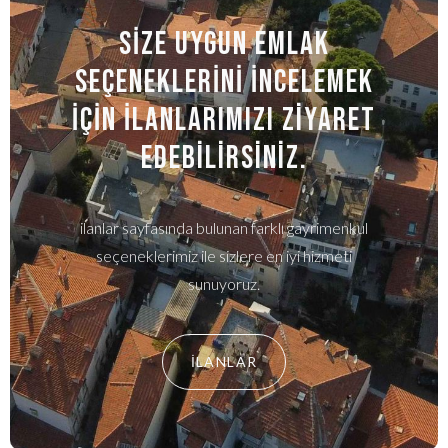
SİZE UYGUN EMLAK
SEÇENEKLERİNİ İNCELEMEK
İÇİN İLANLARIMızı ziyaret
edebilirsiniz.
ilanlar sayfasında bulunan farklı gayrimenkul
seçeneklerimiz ile sizlere en iyi hizmeti
sunuyoruz.
İLANLAR