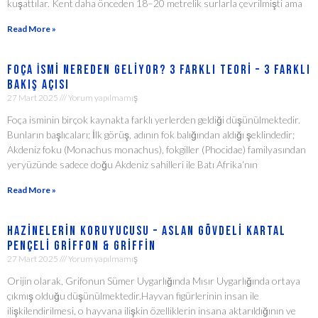
kuşattılar. Kent daha önceden 18–20 metrelik surlarla çevrilmişti ama
Read More »
Foça İsmi Nereden Geliyor? 3 Farklı Teori – 3 Farklı
Bakış Açısı
27 Mart 2025
Yorum yapılmamış
Foça isminin birçok kaynakta farklı yerlerden geldiği düşünülmektedir.
Bunların başlıcaları; İlk görüş, adının fok balığından aldığı şeklindedir;
Akdeniz foku (Monachus monachus), fokgiller (Phocidae) familyasından
yeryüzünde sadece doğu Akdeniz sahilleri ile Batı Afrika‘nın
Read More »
Hazinelerin Koruyucusu – Aslan Gövdeli Kartal
Pençeli Griffon & Griffin
27 Mart 2025
Yorum yapılmamış
Orijin olarak, Grifonun Sümer Uygarlığında Mısır Uygarlığında ortaya
çıkmış olduğu düşünülmektedir.Hayvan figürlerinin insan ile
ilişkilendirilmesi, o hayvana ilişkin özelliklerin insana aktarıldığının ve