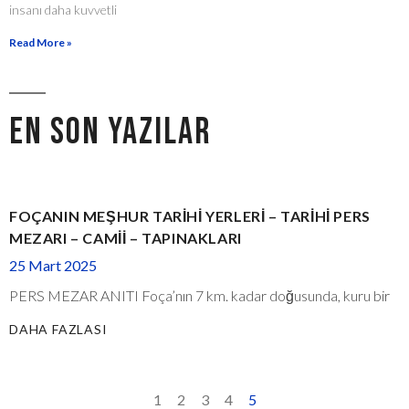
insanı daha kuvvetli
Read More »
EN SON YAZILAR
FOÇANIN MEŞHUR TARIHI YERLERI – TARIHI PERS
MEZARI – CAMII – TAPINAKLARI
25 Mart 2025
PERS MEZAR ANITI Foça’nın 7 km. kadar doğusunda, kuru bir
DAHA FAZLASI
1
2
3
4
5